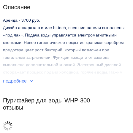
Описание
Аренда - 3700 руб.
Дизайн аппарата в стиле hi-tech, внешние панели выполнены
«под лак». Подача воды управляется электромагнитными
кнопками. Новое гигиеническое покрытие краников серебром
предотвращает рост бактерий, который возможен при
тактильном загрязнении. Функция «защита от ожогов»
выполнена дополнительной кнопкой. Электронный дисплей
отображает процесс подачи холодной, горячей воды. Нажим
кнопок сопровождается мягким звуковым эффектом.
подробнее
Светодиодная подсветка при подаче воды.
Небольшие габариты аппарата.
Пурифайер для воды WHP-300
отзывы