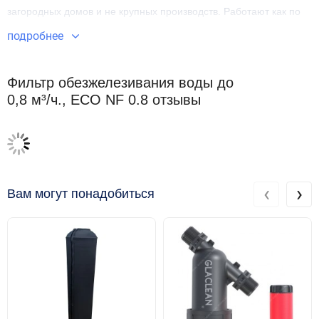
загородных домов и не крупных производств. Работают как по
трёх, так и по двухвалентному железу.
подробнее
ПРИНЦИП РАБОТЫ ФИЛЬТРА
Фильтр обезжелезивания воды до
Процесс обезжелезивания протекает за счёт перевода железа
0,8 м³/ч., ECO NF 0.8 отзывы
из двухвалентного (растворённого в воде и не видимого
человеческому глазу) в трёхвалентное (не растворённое).
Далее производится задержка железа на фильтрующей загрузке
механическим способом. В процессе работы для освобождения
фильтра от задержанных загрязнений проводится промывка и
‹
›
Вам могут понадобиться
сброс накопившегося в канализацию. Это происходит при
помощи исходного давления от подающего источника без
применения реагентов.
Процесс промывки фильтрующего материала
осуществляется в ручном или автоматическом режиме и
занимает 10 минут.