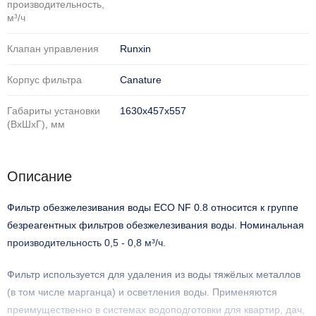
производительность,
м³/ч
Клапан управления
Runxin
Корпус фильтра
Саnature
Габариты установки
1630х457х557
(ВхШхГ), мм
Описание
Фильтр обезжелезивания воды
ECO NF 0.8
относится к группе
безреагентных фильтров обезжелезивания воды. Номинальная
производительность
0,5
-
0,8
м³/ч.
Фильтр используется для удаления из воды тяжёлых металлов
(в том числе марганца) и осветления воды. Применяются
преимущественно в системах водоподготовки для квартир, дач,