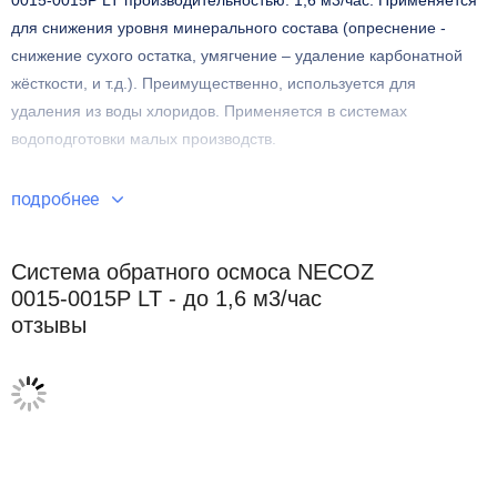
0015-0015Р LT
производительностью:
1,6 м3/час
. Применяется
для снижения уровня минерального состава (опреснение -
снижение сухого остатка, умягчение – удаление карбонатной
жёсткости, и т.д.). Преимущественно, используется для
удаления из воды хлоридов. Применяется в системах
водоподготовки малых производств.
Выполнена на металлической раме.
подробнее
Встроена защита от сухого хода, защита по высокому
давлению фильтрата, предусмотрена промывка исходной
Система обратного осмоса NECOZ
водой при остановке системы (возможна промывка
0015-0015Р LT - до 1,6 м3/час
фильтратом).
отзывы
Рабочие мембраны максимально надёжны и долговечны.
Система управляется единым контроллером.
Гарантия 1 год
Бесплатная доставка в пределах КАД