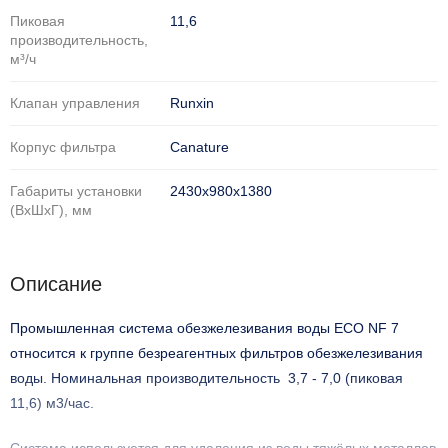
Пиковая
11,6
производительность,
м³/ч
Клапан управления
Runxin
Корпус фильтра
Саnature
Габариты установки
2430х980х1380
(ВхШхГ), мм
Описание
Промышленная система обезжелезивания воды
ECO NF 7
относится к группе безреагентных фильтров обезжелезивания
воды. Номинальная производительность
3,7
-
7,0
(пиковая
11,6) м3/час.
Система используется для удаления из воды тяжёлых металлов