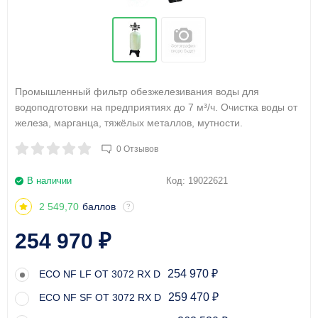
Промышленный фильтр обезжелезивания воды для
водоподготовки на предприятиях до 7 м³/ч. Очистка воды от
железа, марганца, тяжёлых металлов, мутности.
0 Отзывов
В наличии
Код:
19022621
2 549,70
баллов
?
254 970
₽
254 970
ECO NF LF OT 3072 RX D
₽
259 470
ECO NF SF OT 3072 RX D
₽