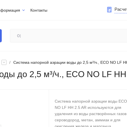
Расче
нформация
Контакты
/
Система напорной аэрации воды до 2,5 м³/ч., ECO NO LF HH
ды до 2,5 м³/ч., ECO NO LF HH 
Система напорной аэрации воды ECO
NO LF HH 2.5 AR используются для
удаления из воды растворённых газов
сероводород, метан, аммиак и для
окисления железа и марганца.