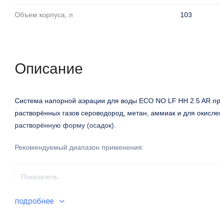
Объем корпуса, л
103
Описание
Система напорной аэрации для воды ECO NO LF HH 2.5 AR
п
растворённых газов сероводород, метан, аммиак и для окисле
растворённую форму (осадок).
Рекомендуемый диапазон применения:
Показатель:
подробнее
Содержание железа общего: