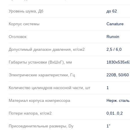
Уровень шума, Дб
до 62
Корпус системы
Саnature
Оголовок
Runxin
Допустимый диапазон давления, кг/см2
2,5 / 6,0
Габариты установки (ВхШхГ), мм
1830х535х6
Электрические характеристики, Гц
220В, 50/60
Количество цилиндров насосной части, шт
1
Материал корпуса компрессора
Нерж. сталь
Потери напора, кг/см2
0,01..0,2
Присоединительные размеры, Dу
1"