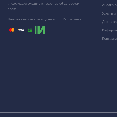
Состав комплекта:
информация охраняется законом об авторском
Анализ 
праве.
Услуги и
Оголовок
|
Политика персональных данных
Карта сайта
Доставка
Корпус аэратора
Информа
Компрессор
Контакты
Контроллер давления
Комплект трубок
Обратный клапан