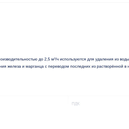
роизводительностью
до 2,5 м³/ч
используются для удаления из вод
ния железа и марганца с переводом последних из растворённой в 
ПДК
5мг/дм3