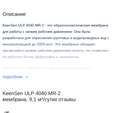
Описание
KeenSen ULP 4040 MR-2 - это обратноосмотическая мембрана
для работы с низким рабочим давлением. Она была
разработана для опреснения грунтовых и водопроводных вод с
минерализацией до 2000 мг/л. Эта мембрана обладает
чрезвычайно низким рабочим давлением вплоть, что позволяет
ей работать более эффективно и экономично.
KeenSen ULP 4040 MR-2 может использоваться как в
муниципальном, так и промышленном хозяйстве, а также для
подробнее
подготовки воды для сельскохозяйственных нужд. Мембрана
обладает высокой селективностью в 99,6% и обеспечивает
KeenSen ULP 4040 MR-2
высокую производительность в 9,1 м³/час.
мембрана, 9,1 м³/сутки отзывы
Специальный композитный материал корпуса делает мембрану
устойчивой к воздействию различных химических соединений, а