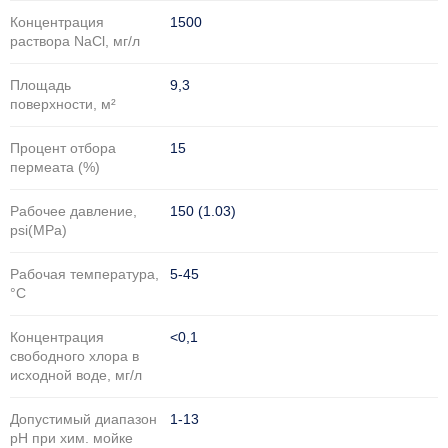
Концентрация
1500
раствора NaCl, мг/л
Площадь
9,3
поверхности, м²
Процент отбора
15
пермеата (%)
Рабочее давление,
150 (1.03)
psi(MPa)
Рабочая температура,
5-45
°C
Концентрация
<0,1
свободного хлора в
исходной воде, мг/л
Допустимый диапазон
1-13
рН при хим. мойке