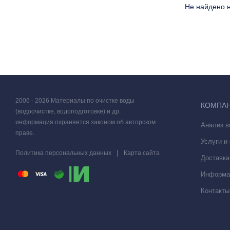
Не найдено н
2006 - 2026 Материалы по очистке воды
КОМПА
(водоочистке, водоподготовке) и др.
информация охраняется законом об авторском
Анализ 
праве.
Услуги и
|
Политика персональных данных
Карта сайта
Доставка
Информа
Контакты