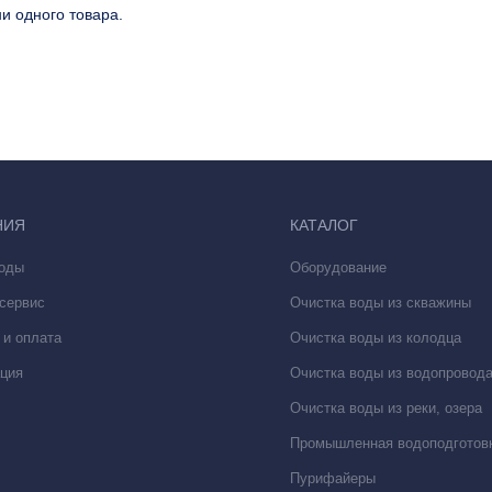
и одного товара.
НИЯ
КАТАЛОГ
воды
Оборудование
 сервис
Очистка воды из скважины
 и оплата
Очистка воды из колодца
ция
Очистка воды из водопровод
Очистка воды из реки, озера
Промышленная водоподготов
Пурифайеры