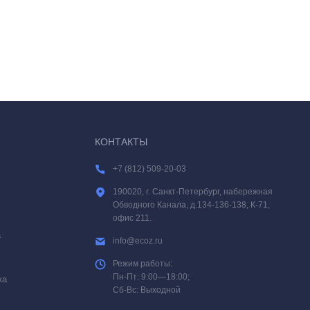
КОНТАКТЫ
+7 (812) 509-20-03
190020, г. Санкт-Петербург, набережная
Обводного Канала, д.134-136-138, К-71,
офис 211.
а
info@ecoz.ru
Режим работы:
Пн-Пт: 9:00—18:00;
ка
Сб-Вс: Выходной