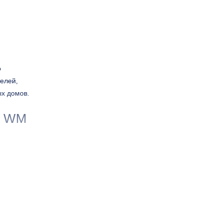
о
елей,
ых домов.
T WM