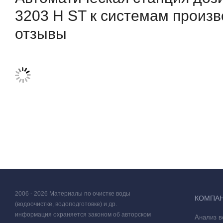
3203 H ST к системам произво
Ёмкость для реагента
отзывы
Инструкция
2006 - 2026 Материалы по очистке воды
КОМПА
(водоочистке, водоподготовке) и др.
информация охраняется законом об авторском
Анализ 