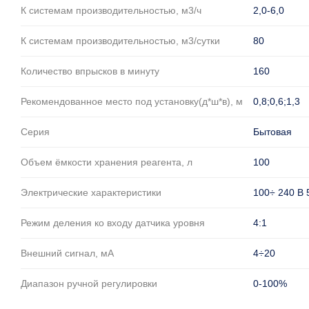
К системам производительностью, м3/ч
2,0-6,0
К системам производительностью, м3/сутки
80
Количество впрысков в минуту
160
Рекомендованное место под установку(д*ш*в), м
0,8;0,6;1,3
Серия
Бытовая
Объем ёмкости хранения реагента, л
100
Электрические характеристики
100÷ 240 В 
Режим деления ко входу датчика уровня
4:1
Внешний сигнал, мА
4÷20
Диапазон ручной регулировки
0-100%