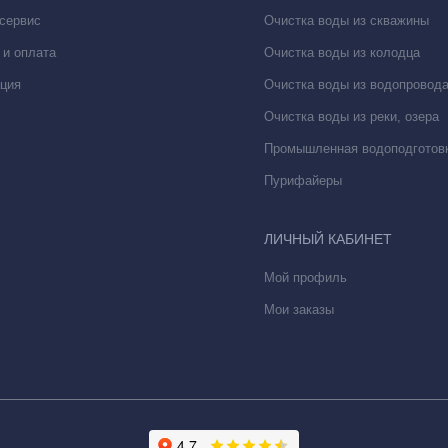
 сервис
Очистка воды из скважины
 и оплата
Очистка воды из колодца
ция
Очистка воды из водопровод
Очистка воды из реки, озера
Промышленная водоподготов
Пурифайеры
ЛИЧНЫЙ КАБИНЕТ
Мой профиль
Мои заказы