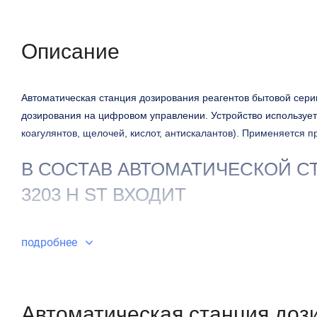
Описание
Автоматическая станция дозирования реагентов бытовой сер
дозирования на цифровом управлении. Устройство использует
коагулянтов, щелочей, кислот, антискалантов). Применяется 
В СОСТАВ АВТОМАТИЧЕСКОЙ С
3203 H ST ВХОДИТ
подробнее
Насос дозатор Seko
Набор креплений
Автоматическая станция до
Счётчик воды с имп. вых ду 32